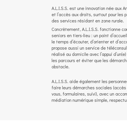
A.L.I.S.S. est une innovation née aux Ant
et l’accès aux droits, surtout pour les
des services résidant en zone rurale.
Concrètement, A.L.I.S.S. fonctionne 
seniors en tiers-lieu : un point d’accuei
le temps d’écouter, d’orienter et d’ac
propose aussi un service de téléconsu
réalisé au domicile avec l’appui d’un(e) 
les parcours et éviter que les démarc
obstacle.
A.L.I.S.S. aide également les personnes
faire leurs démarches sociales (accès
vous, formulaires, suivi), avec un ac
médiation numérique simple, respectu