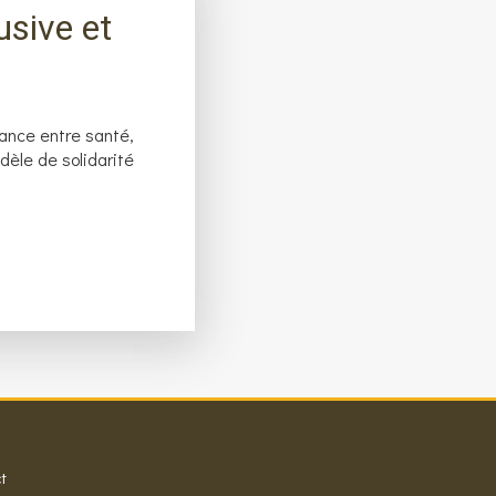
usive et
liance entre santé,
dèle de solidarité
t