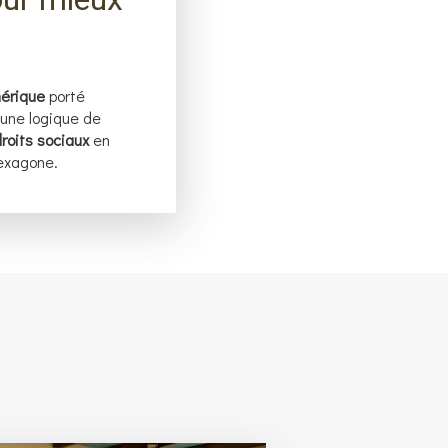
mérique
porté
 une logique de
droits sociaux
en
hexagone.