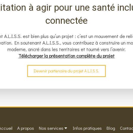
itation à agir pour une santé incl
connectée
t A.L.I.S.S. est bien plus qu’un projet : c’est un mouvement de re
ation. En soutenant A.L.I.S.S., vous contribuez à construire un mo
moderne, ancré dans les territoires et tourné vers l’avenir.
Télécharger la présentation complète du projet
Devenir partenaire du projet A.L.I.S.S.
Accueil
A propos
Nos services
Infos pratiques
Blog
Contac