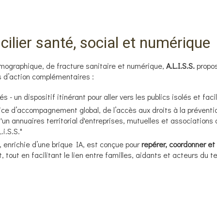
cilier santé, social et numérique
mographique, de fracture sanitaire et numérique,
A.L.I.S.S.
propos
rs d’action complémentaires :
- un dispositif itinérant pour aller vers les publics isolés et faci
ce d’accompagnement global, de l’accès aux droits à la préventio
d'un annuaires territorial d'entreprises, mutuelles et associations
.i.S.S."
, enrichie d’une brique IA, est conçue pour
repérer, coordonner e
tout en facilitant le lien entre familles, aidants et acteurs du ter