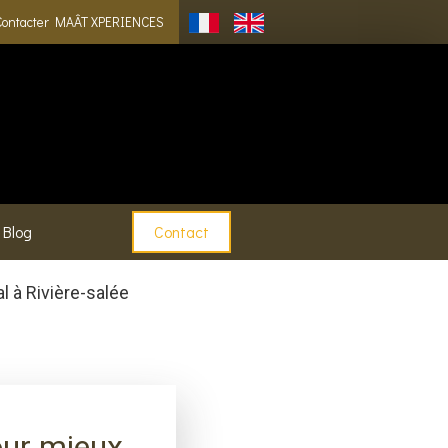
Contacter MAÂT XPERIENCES
Blog
Contact
 à Rivière-salée
our mieux