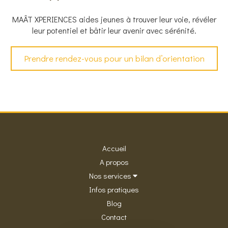
MAÂT XPERIENCES aides jeunes à trouver leur voie, révéler
leur potentiel et bâtir leur avenir avec sérénité.
Prendre rendez-vous pour un bilan d’orientation
Accueil
A propos
Nos services
Infos pratiques
Blog
Contact